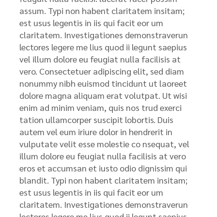
assum. Typi non habent claritatem insitam;
est usus legentis in iis qui facit eor um
claritatem. Investigationes demonstraverun
lectores legere me lius quod ii legunt saepius
vel illum dolore eu feugiat nulla facilisis at
vero. Consectetuer adipiscing elit, sed diam
nonummy nibh euismod tincidunt ut laoreet
dolore magna aliquam erat volutpat. Ut wisi
enim ad minim veniam, quis nos trud exerci
tation ullamcorper suscipit lobortis. Duis
autem vel eum iriure dolor in hendrerit in
vulputate velit esse molestie co nsequat, vel
illum dolore eu feugiat nulla facilisis at vero
eros et accumsan et iusto odio dignissim qui
blandit. Typi non habent claritatem insitam;
est usus legentis in iis qui facit eor um
claritatem. Investigationes demonstraverun
lectores legere me lius quod ii legunt saepius