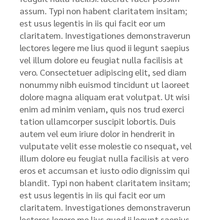
assum. Typi non habent claritatem insitam;
est usus legentis in iis qui facit eor um
claritatem. Investigationes demonstraverun
lectores legere me lius quod ii legunt saepius
vel illum dolore eu feugiat nulla facilisis at
vero. Consectetuer adipiscing elit, sed diam
nonummy nibh euismod tincidunt ut laoreet
dolore magna aliquam erat volutpat. Ut wisi
enim ad minim veniam, quis nos trud exerci
tation ullamcorper suscipit lobortis. Duis
autem vel eum iriure dolor in hendrerit in
vulputate velit esse molestie co nsequat, vel
illum dolore eu feugiat nulla facilisis at vero
eros et accumsan et iusto odio dignissim qui
blandit. Typi non habent claritatem insitam;
est usus legentis in iis qui facit eor um
claritatem. Investigationes demonstraverun
lectores legere me lius quod ii legunt saepius