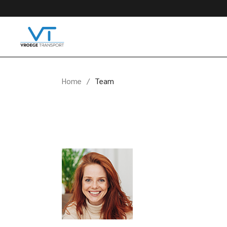
Skip
to
the
content
Home
Team