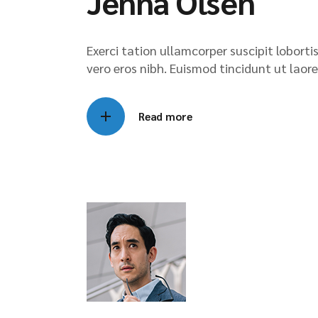
Jenna Olsen
Exerci tation ullamcorper suscipit lobort
vero eros nibh. Euismod tincidunt ut laore
Read more