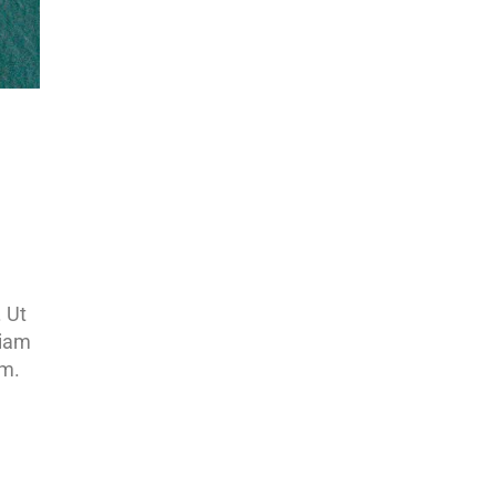
. Ut
diam
em.