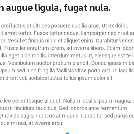
 in augue ligula, fugat nula.
rci luctus et ultrices posuere cubilia urae. Ut ex dolor,
it amet tortor. Fusce tortor neque, llamcorper nec ni sit 
olor. Vesul et finibus nibh, et aliquet enim. Curabitur venen
. Fusce leifenrutrum lorem, sd viverra libero. Etiam lobor
lla eget nibh mollis, interdum metus ut, elerisque est te l
purus. Vestibulum auctor pretium blandit. Donec ignissim bl
psum sed nibh fringilla facilisis vitae porta orci. In iaculis
 drerit vel, sodales luctus tellus ipsum dolor sit
c leo pellentesque aliquet. Nullam iaculis ipsum magna, 
etus ut tincidunt faucibus. Sed lobortis ante fermentum
 et ravida sagis, rhoncus at mauris. Curabitur sed purus e
ue mi nisi, at viverra arcu.