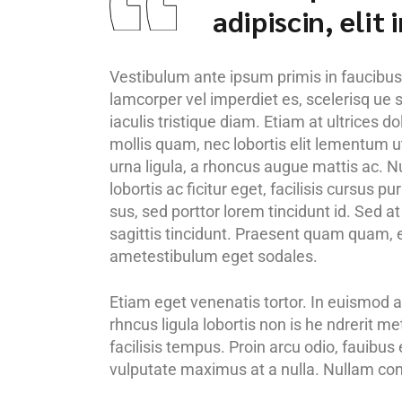
adipiscin, elit
Vestibulum ante ipsum primis in faucibus o
lamcorper vel imperdiet es, scelerisq ue s
iaculis tristique diam. Etiam at ultrices d
mollis quam, nec lobortis elit lementum ut
urna ligula, a rhoncus augue mattis ac. Nu
lobortis ac ficitur eget, facilisis cursus 
sus, sed porttor lorem tincidunt id. Sed at i
sagittis tincidunt. Praesent quam quam, en
ametestibulum eget sodales.
Etiam eget venenatis tortor. In euismod a
rhncus ligula lobortis non is he ndrerit m
facilisis tempus. Proin arcu odio, fauibus
vulputate maximus at a nulla. Nullam cong