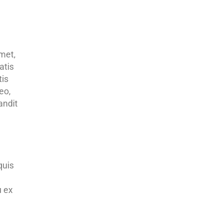
amet,
atis
tis
eo,
andit
quis
u ex