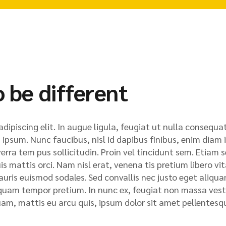
o be different
ipiscing elit. In augue ligula, feugiat ut nulla consequat
la ipsum. Nunc faucibus, nisl id dapibus finibus, enim diam
verra tem pus sollicitudin. Proin vel tincidunt sem. Etiam 
s mattis orci. Nam nisl erat, venena tis pretium libero vit
 mauris euismod sodales. Sed convallis nec justo eget aliq
liquam tempor pretium. In nunc ex, feugiat non massa ves
uam, mattis eu arcu quis, ipsum dolor sit amet pellentesq