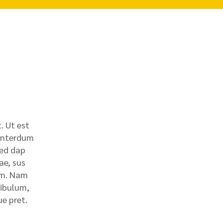
. Ut est
 interdum
sed dap
ae, sus
uam. Nam
tibulum,
ue pret.