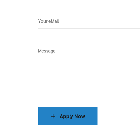
Your eMail
Message
Apply Now