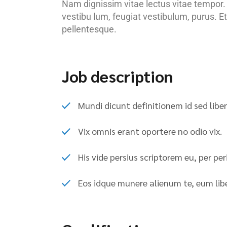
Nam dignissim vitae lectus vitae tempor.
vestibu lum, feugiat vestibulum, purus. E
pellentesque.
Job description
Mundi dicunt definitionem id sed libe
Vix omnis erant oportere no odio vix.
His vide persius scriptorem eu, per per
Eos idque munere alienum te, eum liber