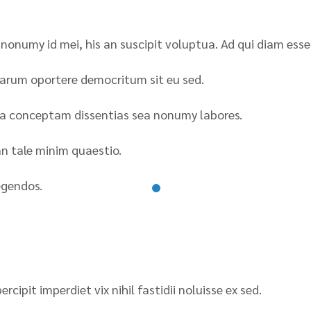
nonumy id mei, his an suscipit voluptua. Ad qui diam ess
arum oportere democritum sit eu sed.
ra conceptam dissentias sea nonumy labores.
an tale minim quaestio.
egendos.
cipit imperdiet vix nihil fastidii noluisse ex sed.