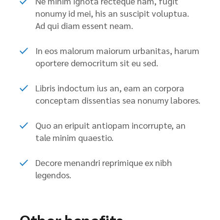
Ne minim ignota recteque nam, fugit
nonumy id mei, his an suscipit voluptua.
Ad qui diam essent neam.
In eos malorum maiorum urbanitas, harum
oportere democritum sit eu sed.
Libris indoctum ius an, eam an corpora
conceptam dissentias sea nonumy labores.
Quo an eripuit antiopam incorrupte, an
tale minim quaestio.
Decore menandri reprimique ex nibh
legendos.
Other benefits